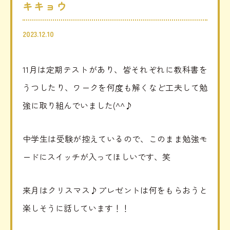
キキョウ
みだ
児童家庭支援センター
2023.12.10
さとおや
11月は定期テストがあり、皆それぞれに教科書を
うつしたり、ワークを何度も解くなど工夫して勉
強に取り組んでいました(^^♪
採用情報
中学生は受験が控えているので、このまま勉強モ
法人情報
お知らせ
ードにスイッチが入ってほしいです、笑
寄附支援
後援会
来月はクリスマス♪プレゼントは何をもらおうと
寄贈品
後援会会報
楽しそうに話しています！！