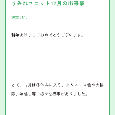
すみれユニット12月の出来事
みだ
児童家庭支援センター
2022.01.10
さとおや
新年あけましておめでとうございます。
採用情報
法人情報
お知らせ
さて、12月は冬休みに入り、クリスマス会や大掃
寄附支援
後援会
除、年越し等、様々な行事がありました。
寄贈品
後援会会報