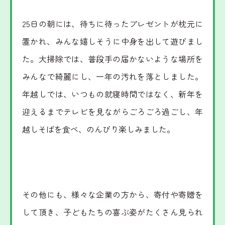
里山動画
情報公開
25日の朝には、待ちに待ったプレゼントが枕元に
お問い合わせ
個人情報の保護
置かれ、みんな嬉しそうに中身を出して遊びまし
た。大掃除では、普段手の届かないような場所を
みんなで綺麗にし、一年の汚れを落としました。
年越しでは、いつもの就寝時間ではなく、新年を
迎えるまでテレビを見ながらごろごろ過ごし、年
越しそばを食べ、のんびり楽しみました。
その他にも、様々な企業の方から、寄付や寄贈を
して頂き、子どもたちの喜ぶ姿がたくさん見られ