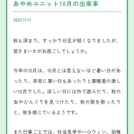
あやめユニット10月の出来事
みだ
児童家庭支援センター
2022.11.11
さとおや
秋も深まり、すっかり日足が短くなりましたが、
皆さまいかがお過ごしでしょうか。
採用情報
今年の10月は、10月とは思えないほど暑い日があ
ったり、非常に寒い日もあったりと寒暖差の激し
法人情報
お知らせ
い10月でした。涼しい日には外で遊んだり、秋の
虫やどんぐりを見つけたり、秋の歌を歌ったり
寄附支援
後援会
と、秋を感じているようです。
寄贈品
後援会会報
また行事ごとでは、社会見学やハロウィン、幼稚