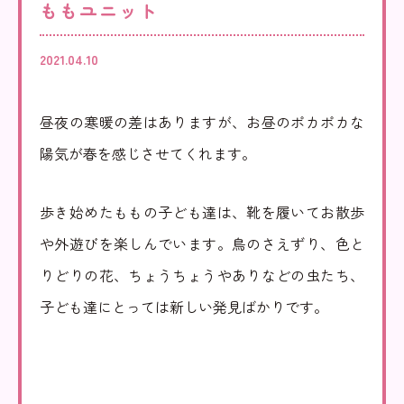
ももユニット
みだ
児童家庭支援センター
2021.04.10
さとおや
昼夜の寒暖の差はありますが、お昼のポカポカな
陽気が春を感じさせてくれます。
採用情報
歩き始めたももの子ども達は、靴を履いてお散歩
や外遊びを楽しんでいます。鳥のさえずり、色と
法人情報
お知らせ
りどりの花、ちょうちょうやありなどの虫たち、
子ども達にとっては新しい発見ばかりです。
寄附支援
後援会
寄贈品
後援会会報