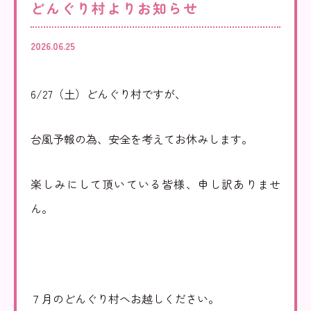
どんぐり村よりお知らせ
みだ
児童家庭支援センター
2026.06.25
さとおや
6/27（土）どんぐり村ですが、
台風予報の為、安全を考えてお休みします。
採用情報
楽しみにして頂いている皆様、申し訳ありませ
法人情報
お知らせ
ん。
寄附支援
後援会
寄贈品
後援会会報
７月のどんぐり村へお越しください。