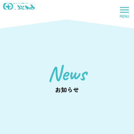
社会福祉法人里山学院
MENU
トップページ
News
里山学院
児童養護施設
お知らせ
鈴鹿里山学院
児童養護施設
里山学院乳児院
乳児院