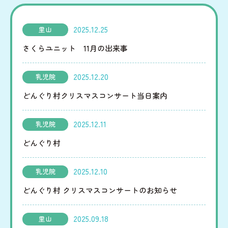
みだ
2025.12.25
里山
児童家庭支援センター
さくらユニット 11月の出来事
さとおや
2025.12.20
乳児院
どんぐり村クリスマスコンサート当日案内
採用情報
2025.12.11
乳児院
どんぐり村
法人情報
お知らせ
2025.12.10
乳児院
寄附支援
後援会
どんぐり村 クリスマスコンサートのお知らせ
寄贈品
後援会会報
2025.09.18
里山