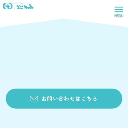
News
お知らせ
社会福祉法人里山学院
法人
【里山学院乳児院】助産師のハンドパワーとは？ベビーマッサージって？
2025.07.07
MENU
お知らせ一覧へ
トップページ
里山学院
児童養護施設
鈴鹿里山学院
児童養護施設
お問い合わせはこちら
里山学院乳児院
乳児院