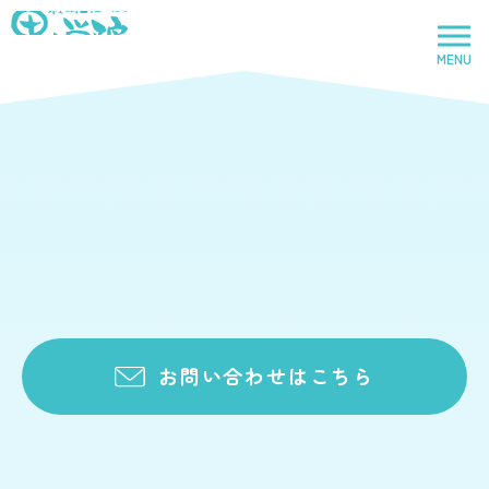
News
お知らせ
社会福祉法人里山学院
法人
会報Vo2
2025.07.07
MENU
お知らせ一覧へ
トップページ
里山学院
児童養護施設
鈴鹿里山学院
児童養護施設
お問い合わせはこちら
里山学院乳児院
乳児院