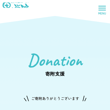
社会福祉法人里山学院
MENU
トップページ
Donation
里山学院
児童養護施設
寄附支援
鈴鹿里山学院
児童養護施設
ご寄附ありがとうございます
里山学院乳児院
乳児院