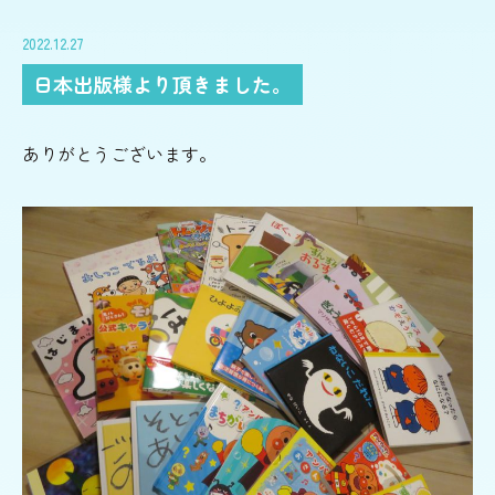
2022.12.27
みだ
児童家庭支援センター
日本出版様より頂きました。
さとおや
ありがとうございます。
採用情報
法人情報
お知らせ
寄附支援
後援会
寄贈品
後援会会報