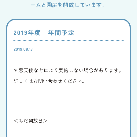
ームと園庭を開放しています。
みだ
児童家庭支援センター
2019年度 年間予定
さとおや
2019.08.13
採用情報
＊悪天候などにより実施しない場合があります。
詳しくはお問い合わせください。
法人情報
お知らせ
寄附支援
後援会
＜みだ開放日＞
寄贈品
後援会会報