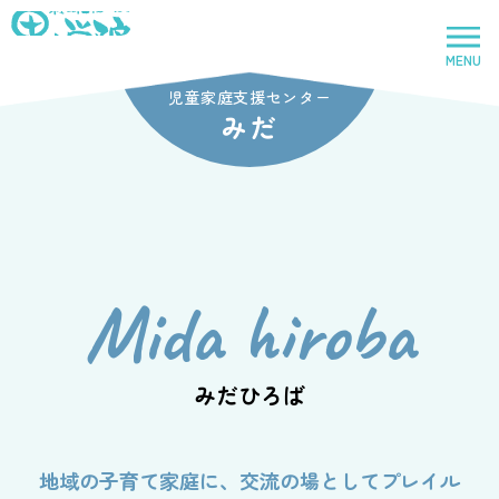
社会福祉法人里山学院
MENU
トップページ
児童家庭支援センター
みだ
里山学院
児童養護施設
Mida hiroba
鈴鹿里山学院
児童養護施設
みだひろば
地域の子育て家庭に、交流の場としてプレイル
里山学院乳児院
乳児院