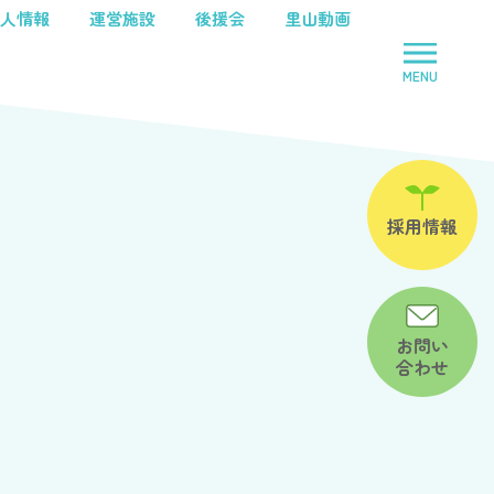
人情報
運営施設
後援会
里山動画
MENU
里山学院
児童養護施設
鈴鹿里山学院
児童養護施設
里山学院乳児院
乳児院
みだ
児童家庭支援センター
採用情報
さとおや
お問い
合わせ
里山学院乳児院
乳児院