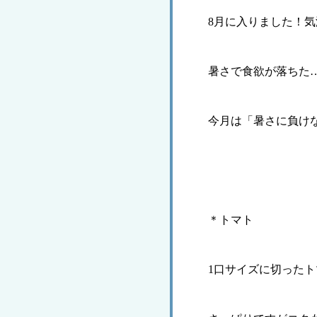
8
月に入りました！気
暑さで食欲が落ちた
今月は「暑さに負け
＊トマト
1
口サイズに切ったト