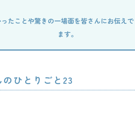
だ
さとおや
かったことや驚きの一場面を皆さんにお伝えで
ます。
お知らせ
寄附支援
のひとりごと23
後援会会報
里山動画
個人情報の保護