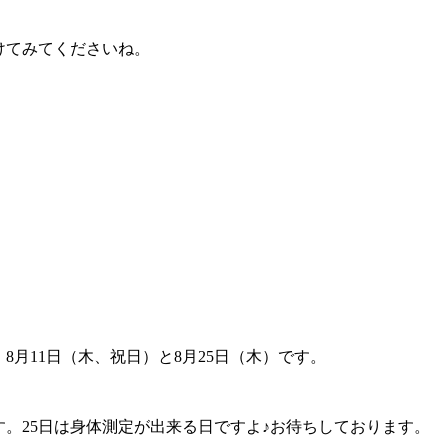
けてみてくださいね。
、
8
月
11
日（木、祝日）と
8
月
25
日（木）です。
す。
25
日は身体測定が出来る日ですよ♪お待ちしております。