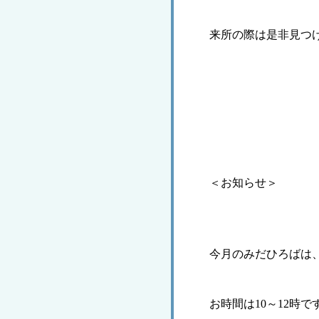
来所の際は是非見つ
＜お知らせ＞
今月のみだひろばは
お時間は
10
～
12
時で