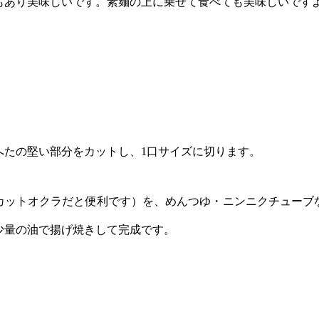
もあり美味しいです。素麺の上に乗せて食べても美味しいです
へたの堅い部分をカットし、
1
口サイズに切ります。
カットオクラだと便利です）を、めんつゆ・ニンニクチューブ
少量の油で揚げ焼きして完成です。