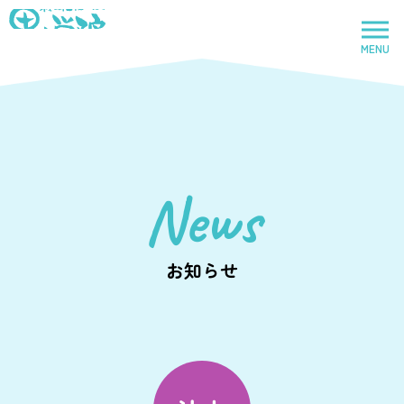
社会福祉法人里山学院
MENU
トップページ
News
里山学院
児童養護施設
お知らせ
鈴鹿里山学院
児童養護施設
里山学院乳児院
乳児院