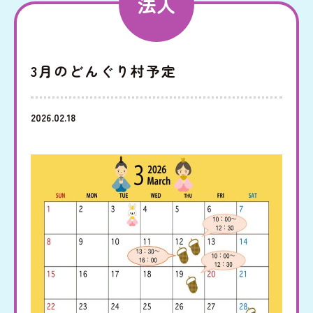
法人
みだ
児童家庭支援センター
3月のどんぐり村予定
さとおや
2026.02.18
採用情報
法人情報
お知らせ
寄附支援
後援会
寄贈品
後援会会報