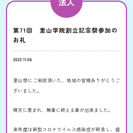
法人
みだ
児童家庭支援センター
第71回 里山学院創立記念祭参加の
さとおや
お礼
2022.11.06
採用情報
里山祭にご来院頂いた、地域の皆様ありがとうご
法人情報
お知らせ
ざいました。
寄附支援
後援会
晴天に恵まれ、無事に終える事が出来ました。
寄贈品
後援会会報
来年度は新型コロナウイルス感染症が終息し、盛