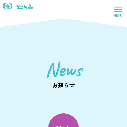
社会福祉法人里山学院
MENU
トップページ
News
里山学院
児童養護施設
お知らせ
鈴鹿里山学院
児童養護施設
里山学院乳児院
乳児院